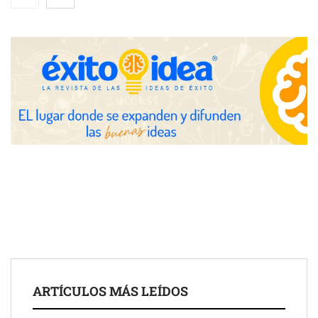
disponible: 100.000€ para formar nuevos profesionales
Nicols presenta seis modelos de anillos de compromiso para el
eclipse solar del 12 de agosto
Zoomex mejora su Strategy Center con herramientas
avanzadas para trading estratégico
COMPALISS de LYSOTRIC: cuando un solo producto multiplica
las posibilidades del salón profesional
Fundación Mapfre y CISE lanzan el concurso ‘Talento Sénior’
para impulsar ideas innovadoras creadas por y para mayores
de 50 años
ARTÍCULOS MÁS LEÍDOS