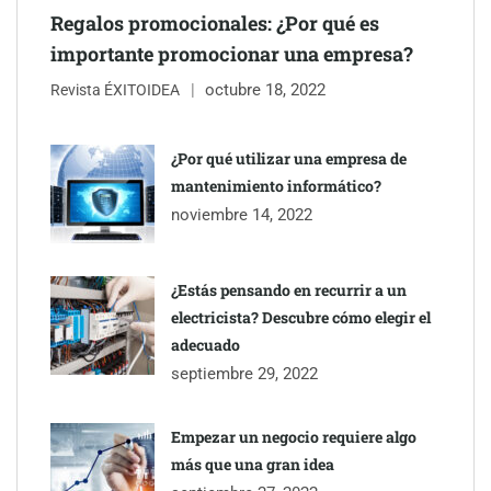
Regalos promocionales: ¿Por qué es
importante promocionar una empresa?
octubre 18, 2022
Revista ÉXITOIDEA
¿Por qué utilizar una empresa de
mantenimiento informático?
Eagle Waterproofing recomienda revisar la
noviembre 14, 2022
impermeabilización de las viviendas antes de las vacaciones
¿Estás pensando en recurrir a un
electricista? Descubre cómo elegir el
adecuado
septiembre 29, 2022
Empezar un negocio requiere algo
más que una gran idea