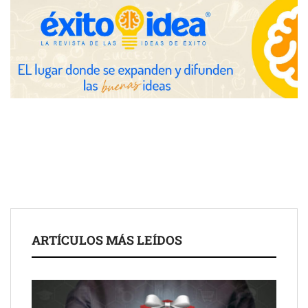
Zoomex mejora su Strategy Center con herramientas
avanzadas para trading estratégico
COMPALISS de LYSOTRIC: cuando un solo producto multiplica
las posibilidades del salón profesional
Fundación Mapfre y CISE lanzan el concurso ‘Talento Sénior’
para impulsar ideas innovadoras creadas por y para mayores
de 50 años
ARTÍCULOS MÁS LEÍDOS