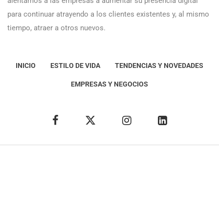
alentamos a las empresas a aumentar su presencia digital
para continuar atrayendo a los clientes existentes y, al mismo
tiempo, atraer a otros nuevos.
INICIO
ESTILO DE VIDA
TENDENCIAS Y NOVEDADES
EMPRESAS Y NEGOCIOS
Éxito Idea
Aviso
legal
Política de Privacidad
Política de Cookies
Condiciones de uso