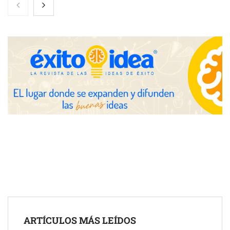
Nicols presenta seis modelos de anillos de compromiso para el
eclipse solar del 12 de agosto
Zoomex mejora su Strategy Center con herramientas
avanzadas para trading estratégico
COMPALISS de LYSOTRIC: cuando un solo producto multiplica
las posibilidades del salón profesional
Fundación Mapfre y CISE lanzan el concurso ‘Talento Sénior’
para impulsar ideas innovadoras creadas por y para mayores
de 50 años
ARTÍCULOS MÁS LEÍDOS