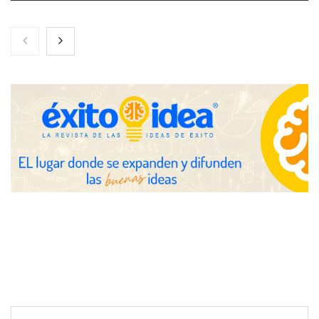
Nicols presenta seis modelos de anillos de compromiso para el
eclipse solar del 12 de agosto
Zoomex mejora su Strategy Center con herramientas
avanzadas para trading estratégico
COMPALISS de LYSOTRIC: cuando un solo producto multiplica
las posibilidades del salón profesional
Fundación Mapfre y CISE lanzan el concurso ‘Talento Sénior’
para impulsar ideas innovadoras creadas por y para mayores
de 50 años