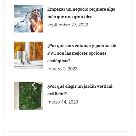
Millones de desplazamientos en verano reabren el debate sobre
Empezar un negocio requiere algo
la seguridad en las carreteras, según SMA Road Safety
más que una gran idea
septiembre 27, 2022
Perfumería Laura incorpora Nasomatto a su selección de
perfumería nicho
¿Por qué las ventanas y puertas de
PVC son las mejores opciones
ecológicas?
febrero 3, 2023
¿Por qué elegir un jardín vertical
artificial?
marzo 14, 2023