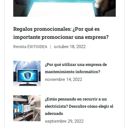
Última llamada: los destinos con las mayores caídas de precios
para este agosto, según KAYAK
Regalos promocionales: ¿Por qué es
importante promocionar una empresa?
octubre 18, 2022
Revista ÉXITOIDEA
¿Por qué utilizar una empresa de
mantenimiento informático?
noviembre 14, 2022
¿Estás pensando en recurrir a un
electricista? Descubre cómo elegir el
TBKids impulsa su expansión nacional con un modelo de
adecuado
franquicia que redefine la educación tecnológica
septiembre 29, 2022