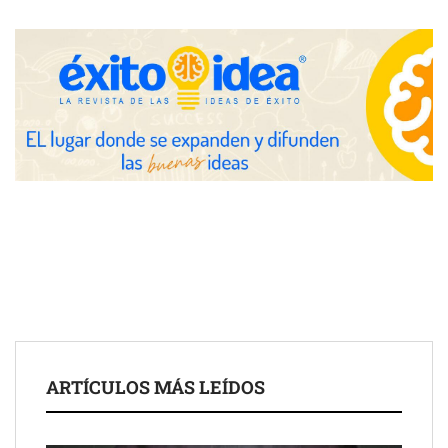
Zoomex mejora su Strategy Center con herramientas
avanzadas para trading estratégico
COMPALISS de LYSOTRIC: cuando un solo producto multiplica
las posibilidades del salón profesional
Fundación Mapfre y CISE lanzan el concurso ‘Talento Sénior’
para impulsar ideas innovadoras creadas por y para mayores
de 50 años
ARTÍCULOS MÁS LEÍDOS