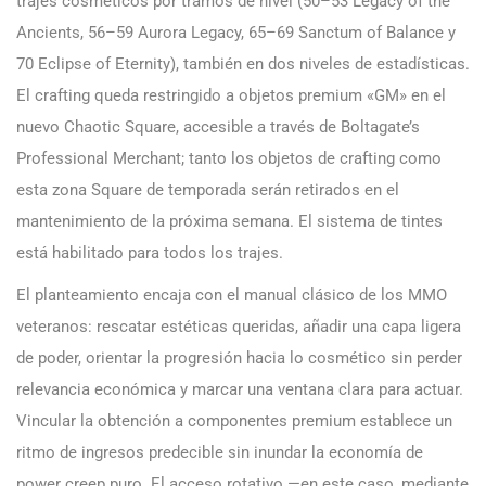
trajes cosméticos por tramos de nivel (50–53 Legacy of the
Ancients, 56–59 Aurora Legacy, 65–69 Sanctum of Balance y
70 Eclipse of Eternity), también en dos niveles de estadísticas.
El crafting queda restringido a objetos premium «GM» en el
nuevo Chaotic Square, accesible a través de Boltagate’s
Professional Merchant; tanto los objetos de crafting como
esta zona Square de temporada serán retirados en el
mantenimiento de la próxima semana. El sistema de tintes
está habilitado para todos los trajes.
El planteamiento encaja con el manual clásico de los MMO
veteranos: rescatar estéticas queridas, añadir una capa ligera
de poder, orientar la progresión hacia lo cosmético sin perder
relevancia económica y marcar una ventana clara para actuar.
Vincular la obtención a componentes premium establece un
ritmo de ingresos predecible sin inundar la economía de
power creep puro. El acceso rotativo —en este caso, mediante