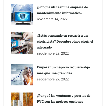
¿Por qué utilizar una empresa de
mantenimiento informático?
Eagle Waterproofing recomienda revisar la
noviembre 14, 2022
impermeabilización de las viviendas antes de las vacaciones
¿Estás pensando en recurrir a un
electricista? Descubre cómo elegir el
adecuado
septiembre 29, 2022
Empezar un negocio requiere algo
más que una gran idea
septiembre 27, 2022
¿Por qué las ventanas y puertas de
PVC son las mejores opciones