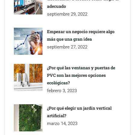
adecuado
septiembre 29, 2022
Empezar un negocio requiere algo
TBKids impulsa su expansión nacional con un modelo de
más que una gran idea
franquicia que redefine la educación tecnológica
septiembre 27, 2022
Millones de desplazamientos en verano reabren el debate sobre
¿Por qué las ventanas y puertas de
la seguridad en las carreteras, según SMA Road Safety
PVC son las mejores opciones
ecológicas?
febrero 3, 2023
¿Por qué elegir un jardín vertical
artificial?
marzo 14, 2023