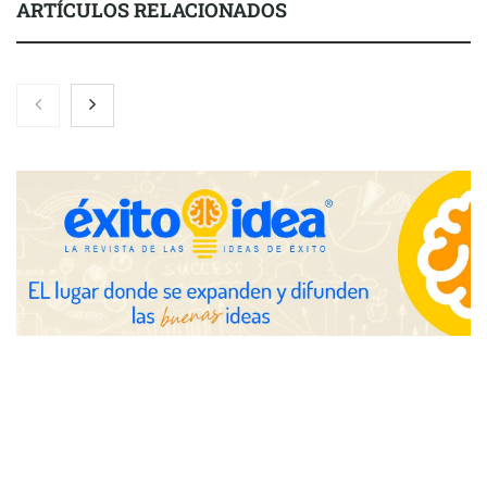
ARTÍCULOS RELACIONADOS
Nicols presenta seis modelos de anillos de compromiso para el
eclipse solar del 12 de agosto
Zoomex mejora su Strategy Center con herramientas
avanzadas para trading estratégico
COMPALISS de LYSOTRIC: cuando un solo producto multiplica
las posibilidades del salón profesional
Fundación Mapfre y CISE lanzan el concurso ‘Talento Sénior’
para impulsar ideas innovadoras creadas por y para mayores
de 50 años