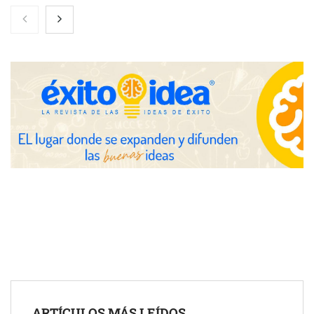
Nicols presenta seis modelos de anillos de compromiso para el
eclipse solar del 12 de agosto
Zoomex mejora su Strategy Center con herramientas
avanzadas para trading estratégico
COMPALISS de LYSOTRIC: cuando un solo producto multiplica
las posibilidades del salón profesional
Fundación Mapfre y CISE lanzan el concurso ‘Talento Sénior’
para impulsar ideas innovadoras creadas por y para mayores
de 50 años
ARTÍCULOS MÁS LEÍDOS