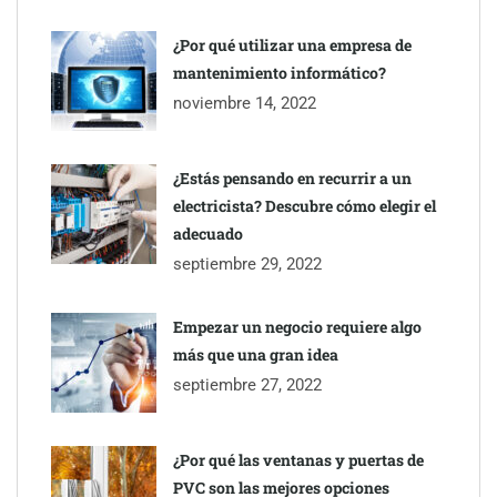
Eagle Waterproofing recomienda revisar la
impermeabilización de las viviendas antes de las vacaciones
¿Por qué utilizar una empresa de
mantenimiento informático?
Servimudanzas supera las 3.000 reseñas con 4,8 estrellas en
noviembre 14, 2022
mudanzas en Barcelona
¿Estás pensando en recurrir a un
electricista? Descubre cómo elegir el
adecuado
septiembre 29, 2022
Empezar un negocio requiere algo
más que una gran idea
septiembre 27, 2022
¿Por qué las ventanas y puertas de
PVC son las mejores opciones