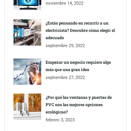
noviembre 14, 2022
¿Estás pensando en recurrir a un
electricista? Descubre cómo elegir el
adecuado
septiembre 29, 2022
Empezar un negocio requiere algo
TBKids impulsa su expansión nacional con un modelo de
más que una gran idea
franquicia que redefine la educación tecnológica
septiembre 27, 2022
Millones de desplazamientos en verano reabren el debate sobre
¿Por qué las ventanas y puertas de
la seguridad en las carreteras, según SMA Road Safety
PVC son las mejores opciones
ecológicas?
febrero 3, 2023