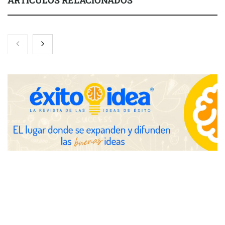
ARTÍCULOS RELACIONADOS
Nicols presenta seis modelos de anillos de compromiso para el
eclipse solar del 12 de agosto
Zoomex mejora su Strategy Center con herramientas
avanzadas para trading estratégico
COMPALISS de LYSOTRIC: cuando un solo producto multiplica
las posibilidades del salón profesional
Fundación Mapfre y CISE lanzan el concurso ‘Talento Sénior’
para impulsar ideas innovadoras creadas por y para mayores
de 50 años