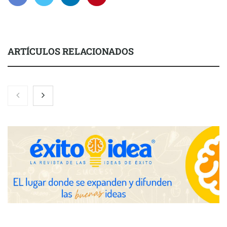
ARTÍCULOS RELACIONADOS
Nicols presenta seis modelos de anillos de compromiso para el
eclipse solar del 12 de agosto
Zoomex mejora su Strategy Center con herramientas
avanzadas para trading estratégico
COMPALISS de LYSOTRIC: cuando un solo producto multiplica
las posibilidades del salón profesional
Fundación Mapfre y CISE lanzan el concurso ‘Talento Sénior’
para impulsar ideas innovadoras creadas por y para mayores