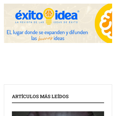
Zoomex mejora su Strategy Center con herramientas
avanzadas para trading estratégico
COMPALISS de LYSOTRIC: cuando un solo producto multiplica
las posibilidades del salón profesional
Fundación Mapfre y CISE lanzan el concurso ‘Talento Sénior’
para impulsar ideas innovadoras creadas por y para mayores
de 50 años
ARTÍCULOS MÁS LEÍDOS