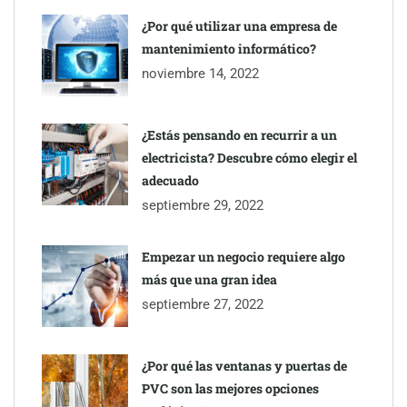
¿Por qué utilizar una empresa de
mantenimiento informático?
Eagle Waterproofing recomienda revisar la
noviembre 14, 2022
impermeabilización de las viviendas antes de las vacaciones
¿Estás pensando en recurrir a un
electricista? Descubre cómo elegir el
adecuado
septiembre 29, 2022
Empezar un negocio requiere algo
más que una gran idea
septiembre 27, 2022
¿Por qué las ventanas y puertas de
PVC son las mejores opciones