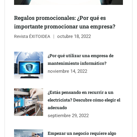
Regalos promocionales: ¿Por qué es
importante promocionar una empresa?
octubre 18, 2022
Revista ÉXITOIDEA
¿Por qué utilizar una empresa de
mantenimiento informático?
Eagle Waterproofing recomienda revisar la
noviembre 14, 2022
impermeabilización de las viviendas antes de las vacaciones
¿Estás pensando en recurrir a un
electricista? Descubre cómo elegir el
adecuado
septiembre 29, 2022
Empezar un negocio requiere algo