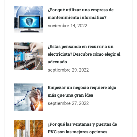
¿Por qué utilizar una empresa de
mantenimiento informático?
Eagle Waterproofing recomienda revisar la
noviembre 14, 2022
impermeabilización de las viviendas antes de las vacaciones
¿Estás pensando en recurrir a un
electricista? Descubre cómo elegir el
adecuado
septiembre 29, 2022
Empezar un negocio requiere algo
más que una gran idea
septiembre 27, 2022
¿Por qué las ventanas y puertas de
PVC son las mejores opciones