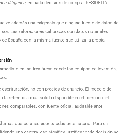
due diligence,
en cada decisión de compra. RESIDELIA
resuelve además una exigencia que ninguna fuente de datos de
rvisor. Las valoraciones calibradas con datos notariales
de España con la misma fuente que utiliza la propia
ersión
 inmediato en las tres áreas donde los equipos de inversión,
cas:
e escrituración, no con precios de anuncio. El modelo de
 la referencia más sólida disponible en el mercado: el
nes comparables, con fuente oficial, auditable ante
ltimas operaciones escrituradas ante notario. Para un
lidando una cartera, eso significa justificar cada decisión no