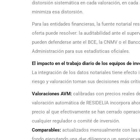
distorsión sistemática en cada valoración, en cada
minimiza esa distorsión.
Para las entidades financieras, la fuente notarial 
oferta puede resolver: la auditabilidad ante el supe
pueden defenderse ante el BCE, la CNMV o el Banco 
Administración para sus estadísticas oficiales.
El impacto en el trabajo diario de los equipos de inv
La integración de los datos notariales tiene efecto
riesgo y valoración toman sus decisiones más críti
Valoraciones AVM:
calibradas con precios reales d
valoración automática de RESIDELIA incorpora ahora
precio al que efectivamente se han cerrado operacio
cualquier regulador o comité de inversión.
Comparables:
actualizados mensualmente con las ú
fondo ejecutando una
due diligence
o un
servicer
va