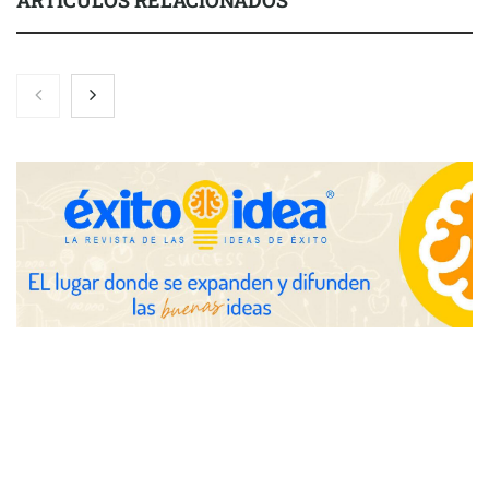
ARTÍCULOS RELACIONADOS
Nicols presenta seis modelos de anillos de compromiso para el
eclipse solar del 12 de agosto
Zoomex mejora su Strategy Center con herramientas
avanzadas para trading estratégico
COMPALISS de LYSOTRIC: cuando un solo producto multiplica
las posibilidades del salón profesional
Fundación Mapfre y CISE lanzan el concurso ‘Talento Sénior’
para impulsar ideas innovadoras creadas por y para mayores
de 50 años