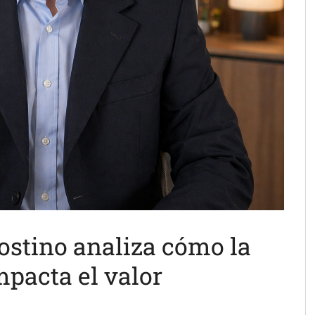
stino analiza cómo la
mpacta el valor