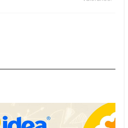
e LYSOTRIC: cuando
Fundación Mapfre y CISE lanzan
cto multiplica las
el concurso ‘Talento Sénior’ para
 del salón profesional
impulsar ideas innovadoras
creadas por y para mayores de 50
años
ación y diseño que