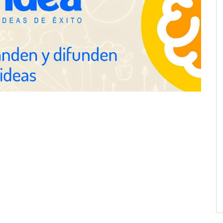
espacios de la mano
anquicias
Eagle Waterproofing recomienda
revisar la impermeabilización de
las viviendas antes de las
vacaciones