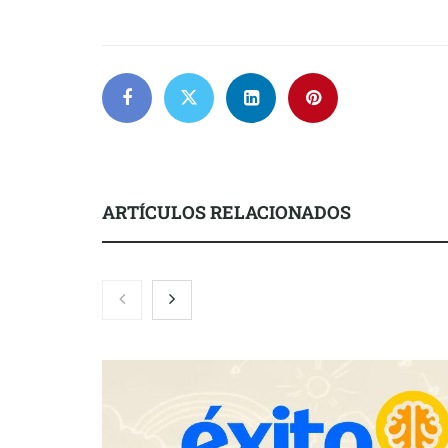
ARTÍCULOS RELACIONADOS
Zoomex mejora su Strategy Center
COMPALISS d
con herramientas avanzadas para
un solo produ
trading estratégico
posibilidades
NOVA: innov