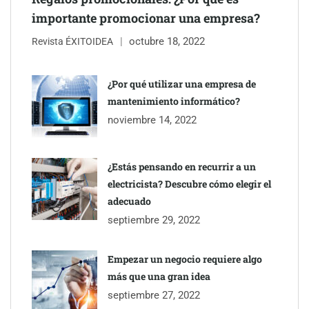
importante promocionar una empresa?
octubre 18, 2022
Revista ÉXITOIDEA
¿Por qué utilizar una empresa de
The Factory School explica por qué aprender herramientas de
mantenimiento informático?
IA ya no es suficiente para los profesionales de la arquitectura
noviembre 14, 2022
¿Estás pensando en recurrir a un
electricista? Descubre cómo elegir el
adecuado
septiembre 29, 2022
Empezar un negocio requiere algo
más que una gran idea
septiembre 27, 2022