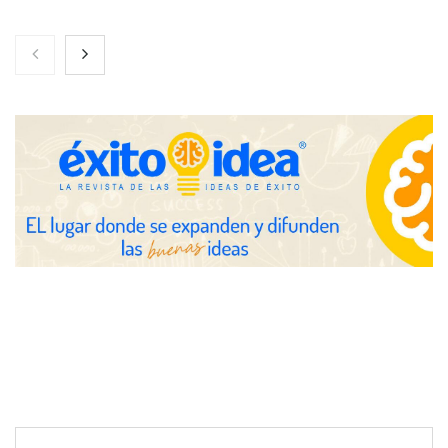
Nicols presenta seis modelos de anillos de compromiso para el
eclipse solar del 12 de agosto
Zoomex mejora su Strategy Center con herramientas
avanzadas para trading estratégico
COMPALISS de LYSOTRIC: cuando un solo producto multiplica
las posibilidades del salón profesional
Fundación Mapfre y CISE lanzan el concurso ‘Talento Sénior’
para impulsar ideas innovadoras creadas por y para mayores
de 50 años