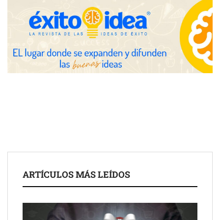
Zoomex mejora su Strategy Center con herramientas
avanzadas para trading estratégico
COMPALISS de LYSOTRIC: cuando un solo producto multiplica
las posibilidades del salón profesional
Fundación Mapfre y CISE lanzan el concurso ‘Talento Sénior’
para impulsar ideas innovadoras creadas por y para mayores
de 50 años
ARTÍCULOS MÁS LEÍDOS