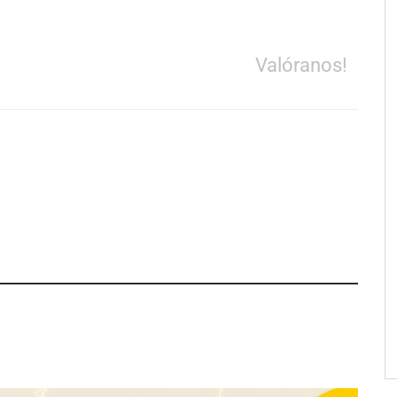
Valóranos!
pa de zonas
La luz roja, el nuevo aftersun,
abre nuevos frentes
actúa en la recuperación de la piel
propietarios e
después del sol
n Cataluña