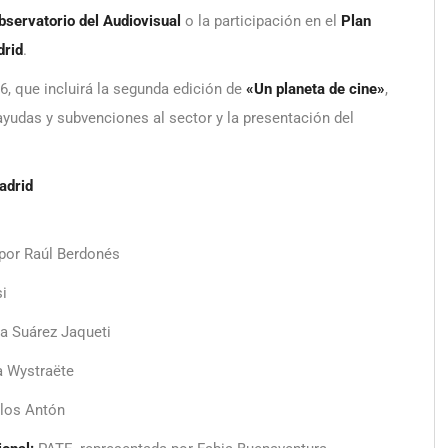
bservatorio del Audiovisual
o la participación en el
Plan
drid
.
6, que incluirá la segunda edición de
«Un planeta de cine»
,
ayudas y subvenciones al sector y la presentación del
adrid
por Raúl Berdonés
i
a Suárez Jaqueti
a Wystraëte
los Antón