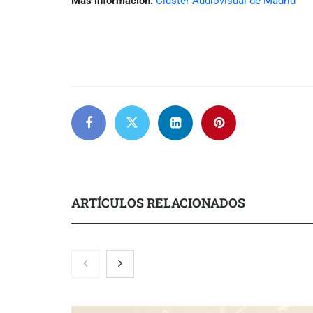
Más información:
Clúster Audiovisual de Madrid
ARTÍCULOS RELACIONADOS
El nuevo ma
tensionadas 
legales para 
inquilinos e