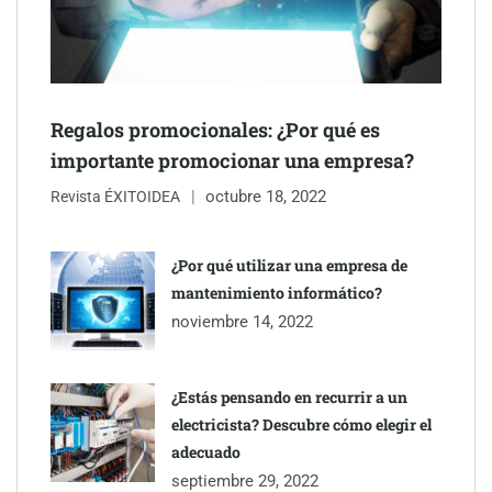
Regalos promocionales: ¿Por qué es
importante promocionar una empresa?
octubre 18, 2022
The Factory School explica por qué aprender herramientas de
Revista ÉXITOIDEA
IA ya no es suficiente para los profesionales de la arquitectura
¿Por qué utilizar una empresa de
Martín Mingorance Abogados consolida su posición como
mantenimiento informático?
despacho de abogados Málaga de referencia para empresas y
noviembre 14, 2022
particulares
¿Estás pensando en recurrir a un
electricista? Descubre cómo elegir el
adecuado
septiembre 29, 2022