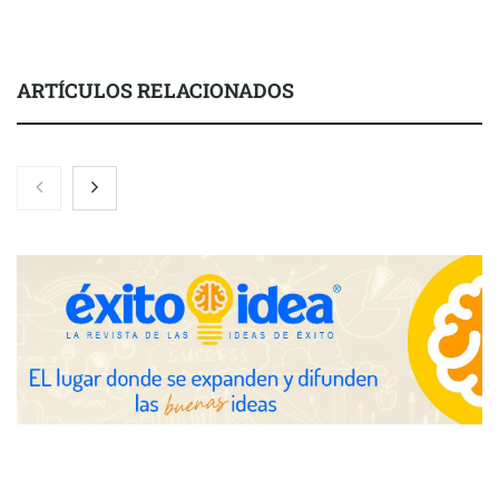
ARTÍCULOS RELACIONADOS
Nicols presenta seis modelos de anillos de compromiso para el
eclipse solar del 12 de agosto
Zoomex mejora su Strategy Center con herramientas
avanzadas para trading estratégico
COMPALISS de LYSOTRIC: cuando un solo producto multiplica
las posibilidades del salón profesional
Fundación Mapfre y CISE lanzan el concurso ‘Talento Sénior’
para impulsar ideas innovadoras creadas por y para mayores