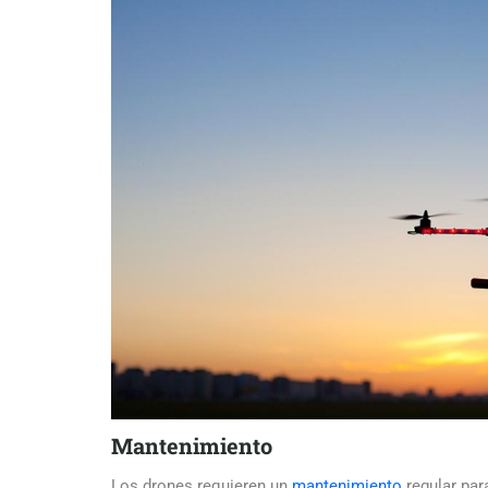
Mantenimiento
Los drones requieren un
mantenimiento
regular par