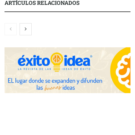
ARTÍCULOS RELACIONADOS
El 82% de empresas industriales no encuentra personal
disponible: 100.000€ para formar nuevos profesionales
Nicols presenta seis modelos de anillos de compromiso para el
eclipse solar del 12 de agosto
Zoomex mejora su Strategy Center con herramientas
avanzadas para trading estratégico
COMPALISS de LYSOTRIC: cuando un solo producto multiplica
las posibilidades del salón profesional
Fundación Mapfre y CISE lanzan el concurso ‘Talento Sénior’
para impulsar ideas innovadoras creadas por y para mayores