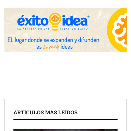
Zoomex mejora su Strategy Center con herramientas
avanzadas para trading estratégico
COMPALISS de LYSOTRIC: cuando un solo producto multiplica
las posibilidades del salón profesional
Fundación Mapfre y CISE lanzan el concurso ‘Talento Sénior’
para impulsar ideas innovadoras creadas por y para mayores
de 50 años
ARTÍCULOS MÁS LEÍDOS