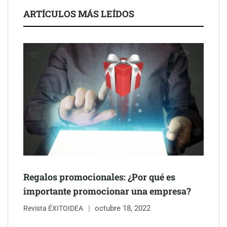
ARTÍCULOS MÁS LEÍDOS
COSITAL valora positivamente el nuevo modelo de
colaboración para reforzar la capacidad técnica de los
ayuntamientos
Regalos promocionales: ¿Por qué es
importante promocionar una empresa?
Última llamada: los destinos con las mayores caídas de precios
octubre 18, 2022
Revista ÉXITOIDEA
para este agosto, según KAYAK