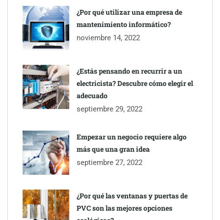
¿Por qué utilizar una empresa de
mantenimiento informático?
noviembre 14, 2022
¿Estás pensando en recurrir a un
electricista? Descubre cómo elegir el
adecuado
septiembre 29, 2022
Empezar un negocio requiere algo
TBKids impulsa su expansión nacional con un modelo de
más que una gran idea
franquicia que redefine la educación tecnológica
septiembre 27, 2022
Millones de desplazamientos en verano reabren el debate sobre
¿Por qué las ventanas y puertas de
la seguridad en las carreteras, según SMA Road Safety
PVC son las mejores opciones