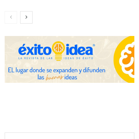
Nicols presenta seis modelos de anillos de compromiso para el
eclipse solar del 12 de agosto
Zoomex mejora su Strategy Center con herramientas
avanzadas para trading estratégico
COMPALISS de LYSOTRIC: cuando un solo producto multiplica
las posibilidades del salón profesional
Fundación Mapfre y CISE lanzan el concurso ‘Talento Sénior’
para impulsar ideas innovadoras creadas por y para mayores
de 50 años