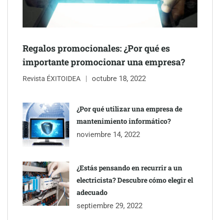
Regalos promocionales: ¿Por qué es
importante promocionar una empresa?
octubre 18, 2022
Revista ÉXITOIDEA
¿Por qué utilizar una empresa de
mantenimiento informático?
Eagle Waterproofing recomienda revisar la
noviembre 14, 2022
impermeabilización de las viviendas antes de las vacaciones
¿Estás pensando en recurrir a un
electricista? Descubre cómo elegir el
adecuado
septiembre 29, 2022