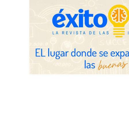
Toro Tapas inaugura su Raw Bar:
una experiencia desde mediodía
hasta el anochecer con cocina
abierta
Eulalia Roig lanza ‘The Journal’,
una revista digital mensual de
entrevistas y fotografía editorial
UrbanPay la
europeos su 
inmobiliario
por cobro