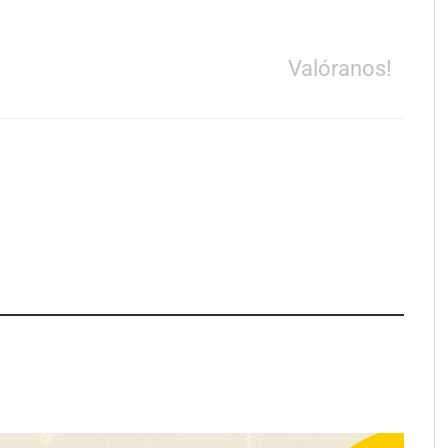
Valóranos!
pa de zonas
La luz roja, el nuevo aftersun,
abre nuevos frentes
actúa en la recuperación de la piel
propietarios e
después del sol
n Cataluña