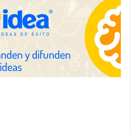
Gestoría Online reduce a unas
horas el alta de autónomo
nza en 19 mercados
solución de pagos
s: hasta 82% de ahorro