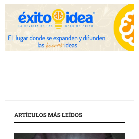
Zoomex mejora su Strategy Center con herramientas
avanzadas para trading estratégico
COMPALISS de LYSOTRIC: cuando un solo producto multiplica
las posibilidades del salón profesional
Fundación Mapfre y CISE lanzan el concurso ‘Talento Sénior’
para impulsar ideas innovadoras creadas por y para mayores
de 50 años
ARTÍCULOS MÁS LEÍDOS