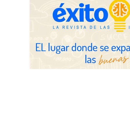
NOVA: innov
transforman 
de Tormo Fr
Schaeffler mejora su rentabilidad
en el primer semestre de 2026