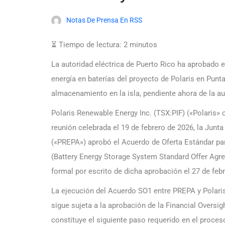
Notas De Prensa En RSS
⏳ Tiempo de lectura:
2
minutos
La autoridad eléctrica de Puerto Rico ha aprobado 
energía en baterías del proyecto de Polaris en Punt
almacenamiento en la isla, pendiente ahora de la aut
Polaris Renewable Energy Inc. (TSX:PIF) («Polaris»
reunión celebrada el 19 de febrero de 2026, la Junt
(«PREPA») aprobó el Acuerdo de Oferta Estándar p
(Battery Energy Storage System Standard Offer Agr
formal por escrito de dicha aprobación el 27 de feb
La ejecución del Acuerdo SO1 entre PREPA y Polaris P
sigue sujeta a la aprobación de la Financial Overs
constituye el siguiente paso requerido en el proce