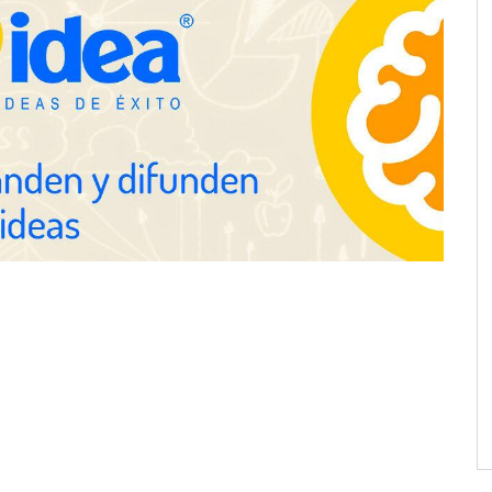
ación y diseño que
espacios de la mano
anquicias
Eagle Waterproofing recomienda
revisar la impermeabilización de
las viviendas antes de las
vacaciones