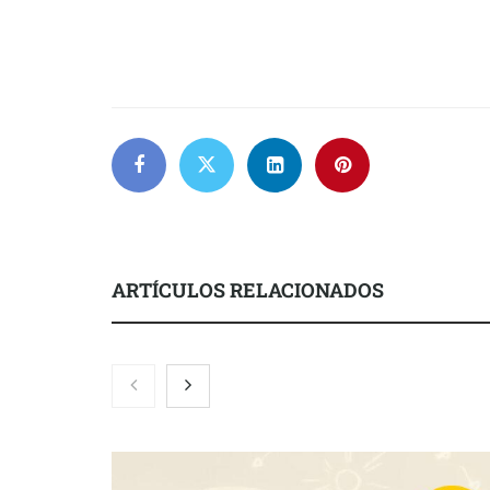
ARTÍCULOS RELACIONADOS
Zoomex mejora su Strategy Center
COMPALISS d
con herramientas avanzadas para
un solo produ
trading estratégico
posibilidades