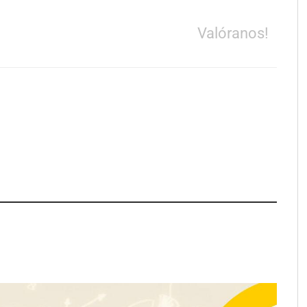
Valóranos!
e LYSOTRIC: cuando
Fundación Mapfre y CISE lanzan
cto multiplica las
el concurso ‘Talento Sénior’ para
 del salón profesional
impulsar ideas innovadoras
creadas por y para mayores de 50
años