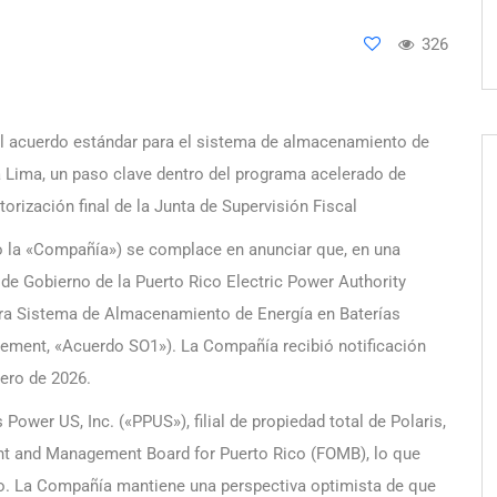
326
el acuerdo estándar para el sistema de almacenamiento de
a Lima, un paso clave dentro del programa acelerado de
orización final de la Junta de Supervisión Fiscal
 o la «Compañía») se complace en anunciar que, en una
a de Gobierno de la Puerto Rico Electric Power Authority
ara Sistema de Almacenamiento de Energía en Baterías
eement, «Acuerdo SO1»). La Compañía recibió notificación
rero de 2026.
ower US, Inc. («PPUS»), filial de propiedad total de Polaris,
ight and Management Board for Puerto Rico (FOMB), lo que
so. La Compañía mantiene una perspectiva optimista de que