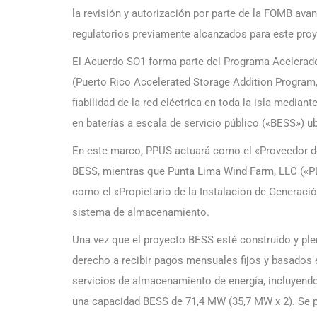
la revisión y autorización por parte de la FOMB ava
regulatorios previamente alcanzados para este proy
El Acuerdo SO1 forma parte del Programa Acelerad
(Puerto Rico Accelerated Storage Addition Program, 
fiabilidad de la red eléctrica en toda la isla medi
en baterías a escala de servicio público («BESS») u
En este marco, PPUS actuará como el «Proveedor de
BESS, mientras que Punta Lima Wind Farm, LLC («PL
como el «Propietario de la Instalación de Generaci
sistema de almacenamiento.
Una vez que el proyecto BESS esté construido y pl
derecho a recibir pagos mensuales fijos y basados
servicios de almacenamiento de energía, incluyend
una capacidad BESS de 71,4 MW (35,7 MW x 2). Se 