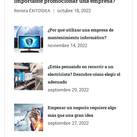
importante promocionar una empresa?
octubre 18, 2022
Revista ÉXITOIDEA
UrbanPay lanza en 19 mercados europeos su solución de pagos
inmobiliarios: hasta 82% de ahorro por cobro
¿Por qué utilizar una empresa de
mantenimiento informático?
Gestoría Online reduce a unas horas el alta de autónomo
noviembre 14, 2022
¿Estás pensando en recurrir a un
electricista? Descubre cómo elegir el
adecuado
septiembre 29, 2022
Empezar un negocio requiere algo
más que una gran idea
septiembre 27, 2022