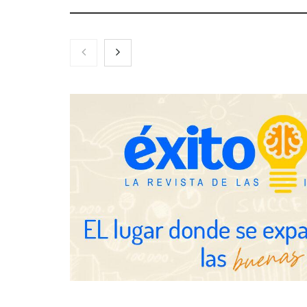
El nuevo ma
tensionadas 
legales para 
inquilinos e
Toro Tapas inaugura su Raw Bar:
una experiencia desde mediodía
hasta el anochecer con cocina
abierta
Eulalia Roig lanza ‘The Journal’,
una revista digital mensual de
entrevistas y fotografía editorial