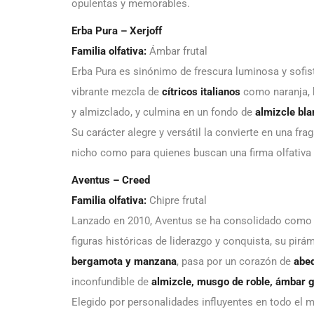
opulentas y memorables.
Erba Pura – Xerjoff
Familia olfativa:
Ámbar frutal
Erba Pura es sinónimo de frescura luminosa y sofi
vibrante mezcla de
cítricos italianos
como naranja, 
y almizclado, y culmina en un fondo de
almizcle bla
Su carácter alegre y versátil la convierte en una fra
nicho como para quienes buscan una firma olfativa i
Aventus – Creed
Familia olfativa:
Chipre frutal
Lanzado en 2010, Aventus se ha consolidado como 
figuras históricas de liderazgo y conquista, su pirá
bergamota y manzana
, pasa por un corazón de
abed
inconfundible de
almizcle, musgo de roble, ámbar gr
Elegido por personalidades influyentes en todo el 