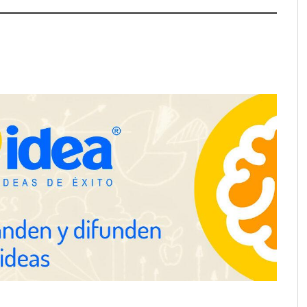
pa de zonas
La luz roja, el nuevo aftersun,
abre nuevos frentes
actúa en la recuperación de la piel
propietarios e
después del sol
n Cataluña
Gestoría Online reduce a unas
horas el alta de autónomo