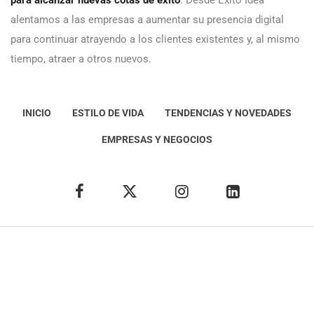
para alcanzar nuevas cotas de éxito
. Desde Éxito Idea
alentamos a las empresas a aumentar su presencia digital
para continuar atrayendo a los clientes existentes y, al mismo
tiempo, atraer a otros nuevos.
INICIO
ESTILO DE VIDA
TENDENCIAS Y NOVEDADES
EMPRESAS Y NEGOCIOS
Éxito Idea
Aviso
legal
Política de Privacidad
Política de Cookies
Condiciones de uso