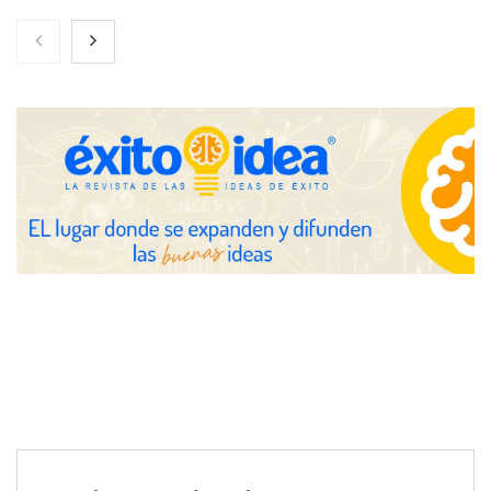
Nicols presenta seis modelos de anillos de compromiso para el
eclipse solar del 12 de agosto
Zoomex mejora su Strategy Center con herramientas
avanzadas para trading estratégico
COMPALISS de LYSOTRIC: cuando un solo producto multiplica
las posibilidades del salón profesional
Fundación Mapfre y CISE lanzan el concurso ‘Talento Sénior’
para impulsar ideas innovadoras creadas por y para mayores
de 50 años