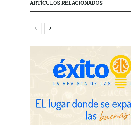
ARTÍCULOS RELACIONADOS
Gestoría Online reduce a unas
horas el alta de autónomo
The Factory 
qué aprender
ya no es sufi
profesionales
Brisas del Estrecho abastece a la
hostelería de Sevilla conectando
lonjas con establecimientos