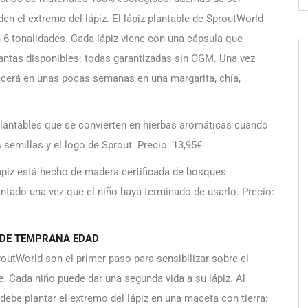
den el extremo del lápiz. El lápiz plantable de SproutWorld
en 6 tonalidades. Cada lápiz viene con una cápsula que
lantas disponibles: todas garantizadas sin OGM. Una vez
orecerá en unas pocas semanas en una margarita, chía,
 plantables que se convierten en hierbas aromáticas cuando
semillas y el logo de Sprout. Precio: 13,95€
lápiz está hecho de madera certificada de bosques
tado una vez que el niño haya terminado de usarlo. Precio:
ESDE TEMPRANA EDAD
proutWorld son el primer paso para sensibilizar sobre el
. Cada niño puede dar una segunda vida a su lápiz. Al
 debe plantar el extremo del lápiz en una maceta con tierra: