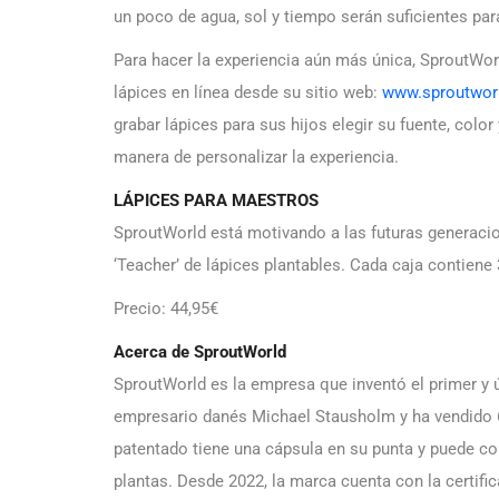
un poco de agua, sol y tiempo serán suficientes para
Para hacer la experiencia aún más única, SproutWorl
lápices en línea desde su sitio web:
www.sproutwor
grabar lápices para sus hijos elegir su fuente, colo
manera de personalizar la experiencia.
LÁPICES PARA MAESTROS
SproutWorld está motivando a las futuras generacio
‘Teacher’ de lápices plantables. Cada caja contiene
Precio: 44,95€
Acerca de SproutWorld
SproutWorld es la empresa que inventó el primer y ú
empresario danés Michael Stausholm y ha vendido 65
patentado tiene una cápsula en su punta y puede con
plantas. Desde 2022, la marca cuenta con la certifi