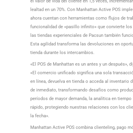
el valor de vida del cliente en 1,5 veces, incrementa
lealtad en un 70%. Con Manhattan Active POS imple
ahora cuentan con herramientas como flujos de traba
funcionalidad de «pasillo infinito» que convierte l
las tiendas experienciales de Pacsun también func
Esta agilidad transforma las devoluciones en opor
tienda durante los intercambios.
«El POS de Manhattan es un antes y un después», d
«El comercio unificado significa una sola transacc
en línea, devuelva en tienda o acceda al inventario
de inmediato, transformando desafíos como produc
períodos de mayor demanda, la analítica en tiempo 
rápido, protegiendo nuestras relaciones con los cl
la fecha».
Manhattan Active POS combina clienteling, pago m