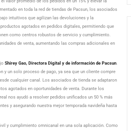
r el valor promedio de los pedidos en un 15% y elevar la
mentado en toda la red de tiendas de Pacsun, los asociados
jo intuitivos que agilizan las devoluciones y la
os productos agotados en pedidos digitales, permitiendo que
ionen como centros robustos de servicio y cumplimiento.
tunidades de venta, aumentando las compras adicionales en
ijo
Shirey Gao, Directora Digital y de información de Pacsun
.
ión y un solo proceso de pago, ya sea que un cliente compre
 desde cualquier canal. Los asociados de tienda se adaptaron
tos agotados en oportunidades de venta. Durante los
real nos ayudó a resolver pedidos unificados un 50 % más
ientes y asegurando nuestra mejor temporada navideña hasta
óvil y cumplimiento omnicanal en una sola aplicación. Como