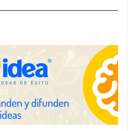
ra positivamente el
Última llamada: los destinos con
 de colaboración
las mayores caídas de precios para
 la capacidad técnica
este agosto, según KAYAK
amientos
desplazamientos en
Perfumería Laura incorpora
n el debate sobre la
Nasomatto a su selección de
las carreteras, según
perfumería nicho
fety