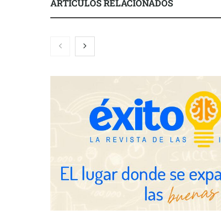
ARTÍCULOS RELACIONADOS
Brisas del Estrecho abastece a la
hostelería de Sevilla conectando
lonjas con establecimientos
COSITAL valo
nuevo modelo
para reforzar
de los ayunt
Millones de 
verano reabre
seguridad en 
SMA Road Sa