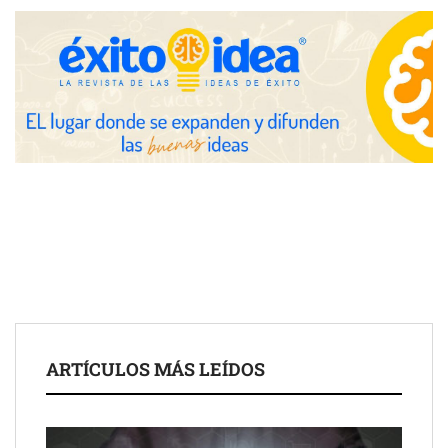
Nicols presenta seis modelos de anillos de compromiso para el
eclipse solar del 12 de agosto
Zoomex mejora su Strategy Center con herramientas
avanzadas para trading estratégico
COMPALISS de LYSOTRIC: cuando un solo producto multiplica
las posibilidades del salón profesional
Fundación Mapfre y CISE lanzan el concurso ‘Talento Sénior’
para impulsar ideas innovadoras creadas por y para mayores
de 50 años
ARTÍCULOS MÁS LEÍDOS