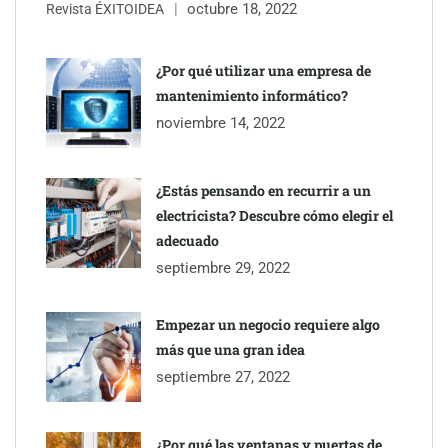
octubre 18, 2022
Revista ÉXITOIDEA
Eagle Waterproofing recomienda revisar la
impermeabilización de las viviendas antes de las vacaciones
¿Por qué utilizar una empresa de
mantenimiento informático?
Servimudanzas supera las 3.000 reseñas con 4,8 estrellas en
noviembre 14, 2022
mudanzas en Barcelona
¿Estás pensando en recurrir a un
electricista? Descubre cómo elegir el
adecuado
septiembre 29, 2022
Empezar un negocio requiere algo
más que una gran idea
septiembre 27, 2022
¿Por qué las ventanas y puertas de