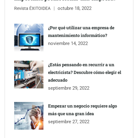
octubre 18, 2022
Revista ÉXITOIDEA
COSITAL valora positivamente el nuevo modelo de
colaboración para reforzar la capacidad técnica de los
¿Por qué utilizar una empresa de
ayuntamientos
mantenimiento informático?
noviembre 14, 2022
¿Estás pensando en recurrir a un
electricista? Descubre cómo elegir el
adecuado
septiembre 29, 2022
Empezar un negocio requiere algo
más que una gran idea
septiembre 27, 2022
Última llamada: los destinos con las mayores caídas de precios
para este agosto, según KAYAK