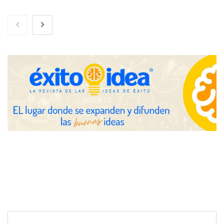
Nicols presenta seis modelos de anillos de compromiso para el
eclipse solar del 12 de agosto
Zoomex mejora su Strategy Center con herramientas
avanzadas para trading estratégico
COMPALISS de LYSOTRIC: cuando un solo producto multiplica
las posibilidades del salón profesional
Fundación Mapfre y CISE lanzan el concurso ‘Talento Sénior’
para impulsar ideas innovadoras creadas por y para mayores
de 50 años