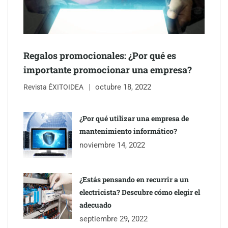
Última llamada: los destinos con las mayores caídas de precios
para este agosto, según KAYAK
Regalos promocionales: ¿Por qué es
importante promocionar una empresa?
octubre 18, 2022
Revista ÉXITOIDEA
¿Por qué utilizar una empresa de
mantenimiento informático?
noviembre 14, 2022
¿Estás pensando en recurrir a un
electricista? Descubre cómo elegir el
TBKids impulsa su expansión nacional con un modelo de
adecuado
franquicia que redefine la educación tecnológica
septiembre 29, 2022