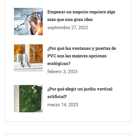
Millones de desplazamientos en verano reabren el debate sobre
Empezar un negocio requiere algo
la seguridad en las carreteras, según SMA Road Safety
más que una gran idea
septiembre 27, 2022
Perfumería Laura incorpora Nasomatto a su selección de
perfumería nicho
¿Por qué las ventanas y puertas de
PVC son las mejores opciones
ecológicas?
febrero 3, 2023
¿Por qué elegir un jardín vertical
artificial?
marzo 14, 2023