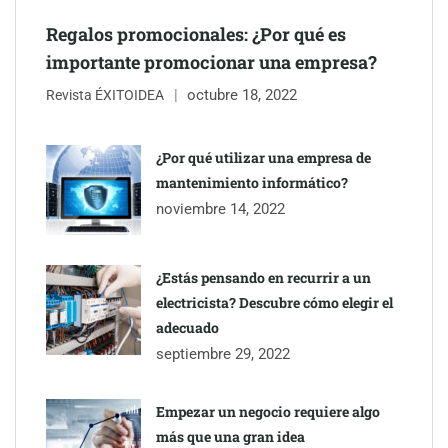
Regalos promocionales: ¿Por qué es
importante promocionar una empresa?
octubre 18, 2022
Revista ÉXITOIDEA
¿Por qué utilizar una empresa de
mantenimiento informático?
Eagle Waterproofing recomienda revisar la
noviembre 14, 2022
impermeabilización de las viviendas antes de las vacaciones
¿Estás pensando en recurrir a un
electricista? Descubre cómo elegir el
adecuado
septiembre 29, 2022
Empezar un negocio requiere algo
más que una gran idea