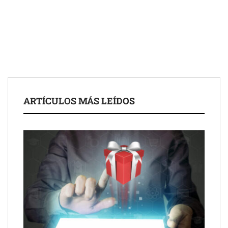
Toro Tapas inaugura su Raw Bar: una experiencia desde
mediodía hasta el anochecer con cocina abierta
El nuevo mapa de zonas tensionadas abre nuevos frentes
legales para propietarios e inquilinos en Cataluña
La luz roja, el nuevo aftersun, actúa en la recuperación de la piel
ARTÍCULOS MÁS LEÍDOS
después del sol
Eulalia Roig lanza ‘The Journal’, una revista digital mensual de
entrevistas y fotografía editorial