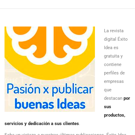
La revista
digital Éxito
Idea es
gratuita y
contiene
perfiles de
empresas
que
destacan
por
sus
productos,
servicios y dedicación a sus clientes
.
Echa un vistazo a nuestras últimas publicaciones. Éxito Idea