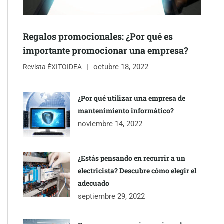
Regalos promocionales: ¿Por qué es
importante promocionar una empresa?
octubre 18, 2022
Revista ÉXITOIDEA
UrbanPay lanza en 19 mercados europeos su solución de pagos
inmobiliarios: hasta 82% de ahorro por cobro
¿Por qué utilizar una empresa de
mantenimiento informático?
Gestoría Online reduce a unas horas el alta de autónomo
noviembre 14, 2022
¿Estás pensando en recurrir a un
electricista? Descubre cómo elegir el
adecuado
septiembre 29, 2022