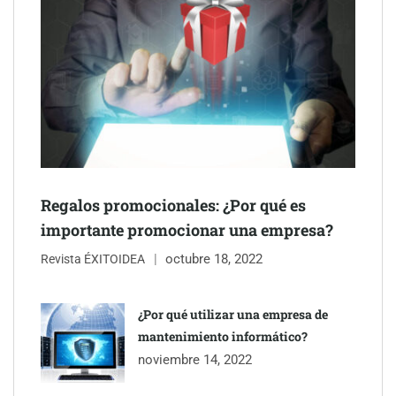
The Factory School explica por qué aprender herramientas de
Regalos promocionales: ¿Por qué es
IA ya no es suficiente para los profesionales de la arquitectura
importante promocionar una empresa?
octubre 18, 2022
Martín Mingorance Abogados consolida su posición como
Revista ÉXITOIDEA
despacho de abogados Málaga de referencia para empresas y
particulares
¿Por qué utilizar una empresa de
mantenimiento informático?
Brisas del Estrecho abastece a la hostelería de Sevilla
noviembre 14, 2022
conectando lonjas con establecimientos