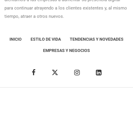
para continuar atrayendo a los clientes existentes y, al mismo
tiempo, atraer a otros nuevos.
INICIO
ESTILO DE VIDA
TENDENCIAS Y NOVEDADES
EMPRESAS Y NEGOCIOS
Éxito Idea
Aviso
legal
Política de Privacidad
Política de Cookies
Condiciones de uso